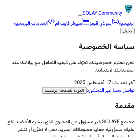
SOLAY Community
الرئيسية
سولاي قيمز
سيرفر فايف ام
الخدمات البرمجية
دخول
سياسة الخصوصية
نحن نحترم خصوصيتك. تعرّف على كيفية التعامل مع بياناتك عند
استخدامك لخدماتنا.
آخر تحديث: 17 أغسطس 2025
تواصل معنا عبر الدسكورد
العودة للصفحة الرئيسية
مقدمة
مجتمع SOLAYF غير مسؤول عن المحتوى الذي ينشره الأعضاء. تقع
عليك مسؤولية حماية معلوماتك السرية. نحن لا نخزّن أو ننشر