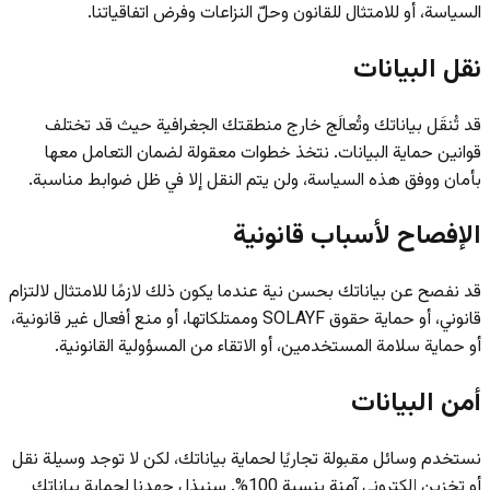
السياسة، أو للامتثال للقانون وحلّ النزاعات وفرض اتفاقياتنا.
نقل البيانات
قد تُنقَل بياناتك وتُعالَج خارج منطقتك الجغرافية حيث قد تختلف
قوانين حماية البيانات. نتخذ خطوات معقولة لضمان التعامل معها
بأمان ووفق هذه السياسة، ولن يتم النقل إلا في ظل ضوابط مناسبة.
الإفصاح لأسباب قانونية
قد نفصح عن بياناتك بحسن نية عندما يكون ذلك لازمًا للامتثال لالتزام
قانوني، أو حماية حقوق SOLAYF وممتلكاتها، أو منع أفعال غير قانونية،
أو حماية سلامة المستخدمين، أو الاتقاء من المسؤولية القانونية.
أمن البيانات
نستخدم وسائل مقبولة تجاريًا لحماية بياناتك، لكن لا توجد وسيلة نقل
أو تخزين إلكتروني آمنة بنسبة 100%. سنبذل جهدنا لحماية بياناتك